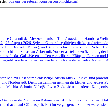
an den
von uns vertretenen Künstlerpersönlichkeiten
!
e - eine Gala mit der Mezzosopranistin Tora Augestad in Hamburg Welt
2., 23. August 2026. Sylvain Cambreling dirigiert die koproduziere
), Duri Bischoff (Bühne), und Sara Kittelmann (Kostüme). Neben Tor
enknecht und Sebastian Zuber mit. Vor der anstehenden Sanierung der 
rum steht das Gala-Wesen in allen vorstellbaren Klängen, Formen und 
a vergeht, sondern immer nur wieder aufs Neue der einzelne Mensch. W
ersten Mal zu Gast beim Schleswig-Holstein Musik Festival und präsen
und Norderstedt. Die Künstlerinnen nehmen ihr kleines und großes Pu
olla, Matthias Schmitt, Nebojša Jovan Živković und anderen Komponis
ari Oramo an der Violine im Rahmen der BBC Proms in der Lantern Hal
rt und auch auf CD einspielt. Erst im vergangenen Sommer waren sie d