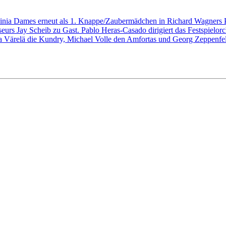
vinia Dames erneut als 1. Knappe/Zaubermädchen in Richard Wagners Par
rs Jay Scheib zu Gast. Pablo Heras-Casado dirigiert das Festspielorch
isa Värelä die Kundry, Michael Volle den Amfortas und Georg Zeppen