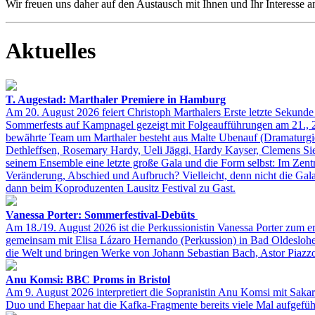
Wir freuen uns daher auf den Austausch mit Ihnen und Ihr Interesse 
Aktuelles
T. Augestad: Marthaler Premiere in Hamburg
Am 20. August 2026 feiert Christoph Marthalers Erste letzte Sekund
Sommerfests auf Kampnagel gezeigt mit Folgeaufführungen am 21., 2
bewährte Team um Marthaler besteht aus Malte Ubenauf (Dramaturgie
Dethleffsen, Rosemary Hardy, Ueli Jäggi, Hardy Kayser, Clemens Si
seinem Ensemble eine letzte große Gala und die Form selbst: Im Zent
Veränderung, Abschied und Aufbruch? Vielleicht, denn nicht die Gal
dann beim Koproduzenten Lausitz Festival zu Gast.
Vanessa Porter: Sommerfestival-Debüts
Am 18./19. August 2026 ist die Perkussionistin Vanessa Porter zum 
gemeinsam mit Elisa Lázaro Hernando (Perkussion) in Bad Oldeslohe 
die Welt und bringen Werke von Johann Sebastian Bach, Astor Piazz
Anu Komsi: BBC Proms in Bristol
Am 9. August 2026 interpretiert die Sopranistin Anu Komsi mit Sak
Duo und Ehepaar hat die Kafka-Fragmente bereits viele Mal aufgefüh