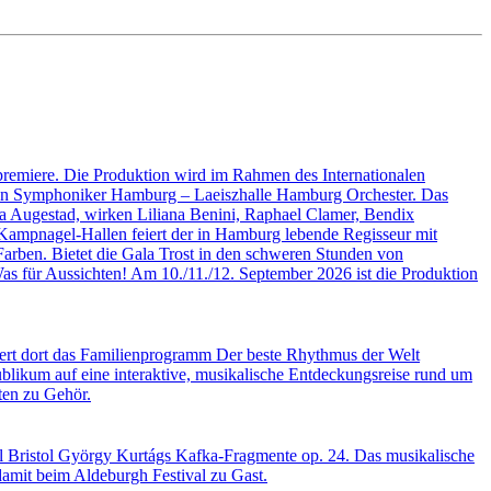
premiere. Die Produktion wird im Rahmen des Internationalen
nden Symphoniker Hamburg – Laeiszhalle Hamburg Orchester. Das
a Augestad, wirken Liliana Benini, Raphael Clamer, Bendix
Kampnagel-Hallen feiert der in Hamburg lebende Regisseur mit
Farben. Bietet die Gala Trost in den schweren Stunden von
as für Aussichten! Am 10./11./12. September 2026 ist die Produktion
tiert dort das Familienprogramm Der beste Rhythmus der Welt
blikum auf eine interaktive, musikalische Entdeckungsreise rund um
ten zu Gehör.
l Bristol György Kurtágs Kafka-Fragmente op. 24. Das musikalische
amit beim Aldeburgh Festival zu Gast.