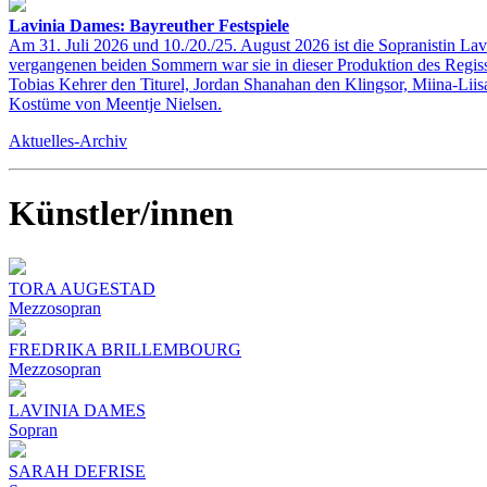
Lavinia Dames: Bayreuther Festspiele
Am 31. Juli 2026 und 10./20./25. August 2026 ist die Sopranistin La
vergangenen beiden Sommern war sie in dieser Produktion des Regisseu
Tobias Kehrer den Titurel, Jordan Shanahan den Klingsor, Miina-Li
Kostüme von Meentje Nielsen.
Aktuelles-Archiv
Künstler/innen
TORA AUGESTAD
Mezzosopran
FREDRIKA BRILLEMBOURG
Mezzosopran
LAVINIA DAMES
Sopran
SARAH DEFRISE